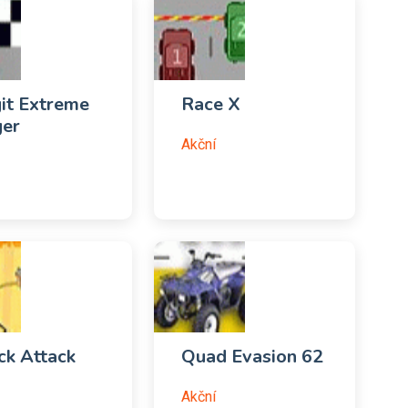
it Extreme
Race X
er
Akční
k Attack
Quad Evasion 62
Akční