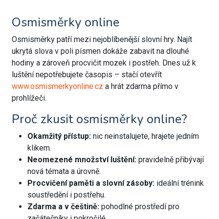
Osmisměrky online
Osmisměrky patří mezi nejoblíbenější slovní hry. Najít
ukrytá slova v poli písmen dokáže zabavit na dlouhé
hodiny a zároveň procvičit mozek i postřeh. Dnes už k
luštění nepotřebujete časopis – stačí otevřít
www.osmismerkyonline.cz
a hrát zdarma přímo v
prohlížeči.
Proč zkusit osmisměrky online?
Okamžitý přístup:
nic neinstalujete, hrajete jedním
klikem.
Neomezené množství luštění:
pravidelně přibývají
nová témata a úrovně.
Procvičení paměti a slovní zásoby:
ideální trénink
soustředění i postřehu.
Zdarma a v češtině:
pohodlné prostředí pro
začátečníky i pokročilé.