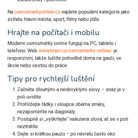
Na
osmismerkyonline.cz
najdete populární kategorie jako
zvířata, hlavní města, sport, filmy nebo jídlo.
Hrajte na počítači i mobilu
Moderní
osmisměrky online
fungují na PC, tabletu i
telefonu. Web
www.hrani.cz/osmismerky-online/
je
responzivní, takže luštíte pohodlně doma na gauči, ve
škole nebo cestou do práce.
Tipy pro rychlejší luštění
Začněte dlouhými a neobvyklými slovy – snáz je v
poli uvidíte.
Prohlížejte řádky i sloupce oběma směry,
nezapomeňte na diagonály.
Postupně si „vyškrtejte“ nalezená slova, ať se v poli
neztratíte.
Dejte si krátkou pauzu – po návratu často oko