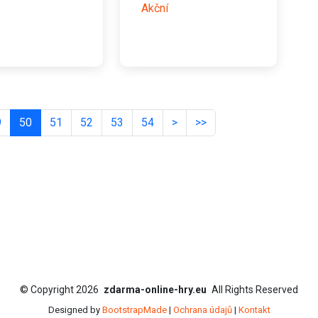
Akční
9
50
51
52
53
54
>
>>
©
Copyright
2026
zdarma-online-hry.eu
All Rights Reserved
Designed by
BootstrapMade
|
Ochrana údajů
|
Kontakt