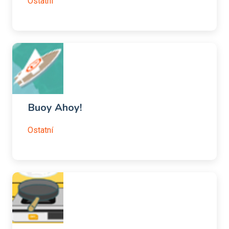
Ostatní
Buoy Ahoy!
Ostatní