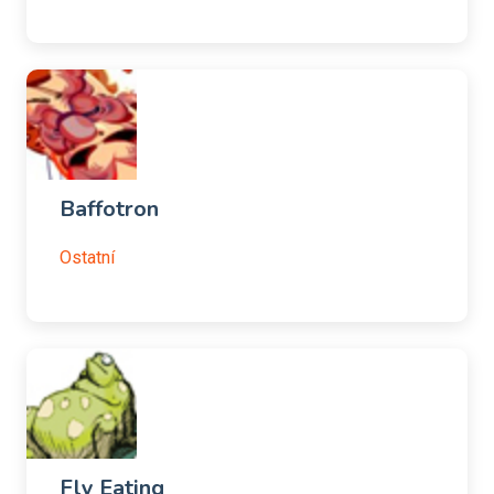
Baffotron
Ostatní
Fly Eating