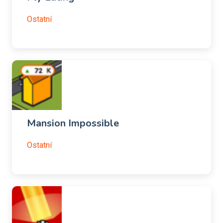
Ostatní
Mansion Impossible
Ostatní