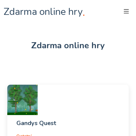
Zdarma online hry
.
Zdarma online hry
Gandys Quest