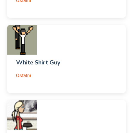
Ostatní
White Shirt Guy
Ostatní