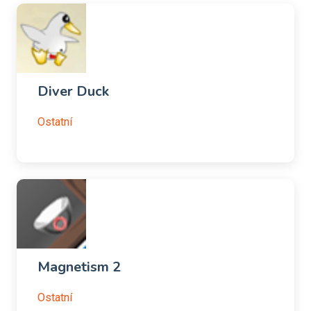
Diver Duck
Ostatní
Magnetism 2
Ostatní