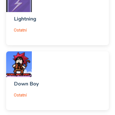
Lightning
Ostatní
Down Boy
Ostatní