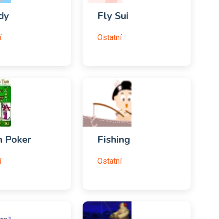
dy
Fly Sui
í
Ostatní
h Poker
Fishing
í
Ostatní