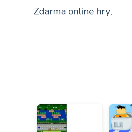
Zdarma online hry
.