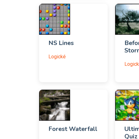
NS Lines
Befo
Stor
Logické
Logic
Forest Waterfall
Ulti
Quiz