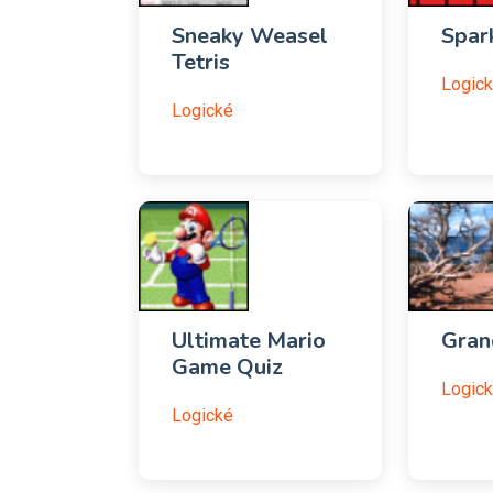
Sneaky Weasel
Spar
Tetris
Logic
Logické
Ultimate Mario
Gran
Game Quiz
Logic
Logické