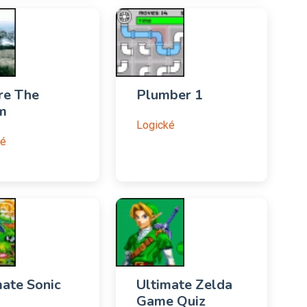
re The
Plumber 1
m
Logické
ké
mate Sonic
Ultimate Zelda
Game Quiz