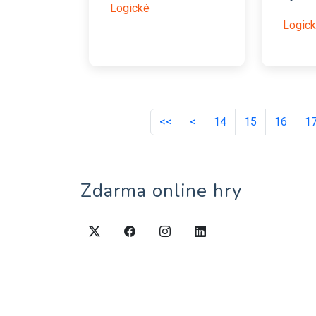
Logické
Logic
<<
<
14
15
16
1
Zdarma online hry