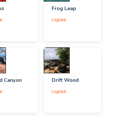
ks
Frog Leap
ké
Logické
d Canyon
Drift Wood
ké
Logické