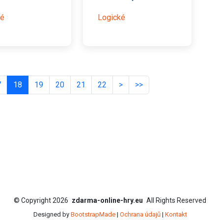
ké
Logické
7
18
19
20
21
22
>
>>
©
Copyright
2026
zdarma-online-hry.eu
All Rights Reserved
Designed by
BootstrapMade
|
Ochrana údajů
|
Kontakt