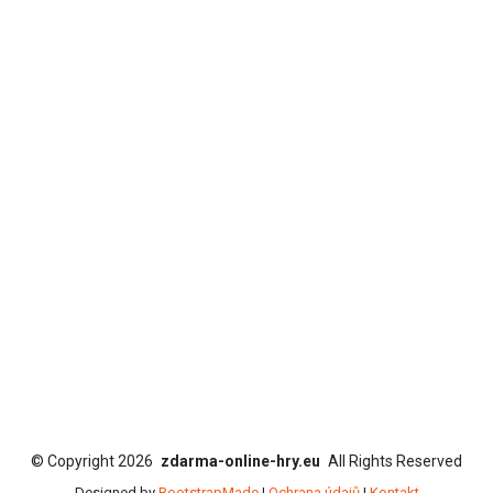
©
Copyright
2026
zdarma-online-hry.eu
All Rights Reserved
Designed by
BootstrapMade
|
Ochrana údajů
|
Kontakt