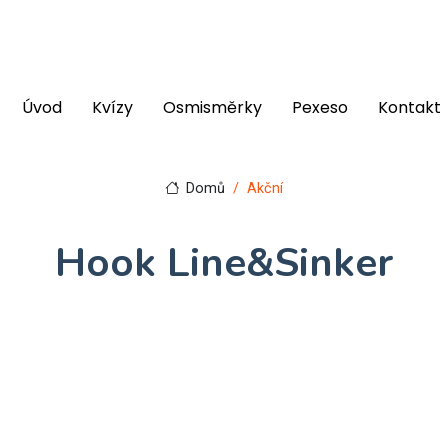
Úvod
Kvízy
Osmisměrky
Pexeso
Kontakt
Domů
Akční
Hook Line&Sinker