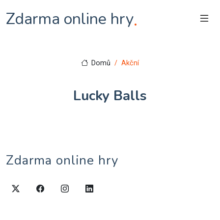
Zdarma online hry
.
Domů
Akční
Lucky Balls
Zdarma online hry